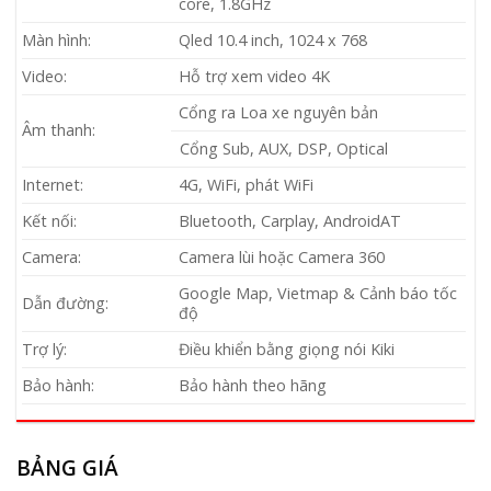
core, 1.8GHz
Màn hình:
Qled 10.4 inch, 1024 x 768
Video:
Hỗ trợ xem video 4K
Cổng ra Loa xe nguyên bản
Âm thanh:
Cổng Sub, AUX, DSP, Optical
Internet:
4G, WiFi, phát WiFi
Kết nối:
Bluetooth, Carplay, AndroidAT
Camera:
Camera lùi hoặc Camera 360
Google Map, Vietmap & Cảnh báo tốc
Dẫn đường:
độ
Trợ lý:
Điều khiển bằng giọng nói Kiki
Bảo hành:
Bảo hành theo hãng
BẢNG GIÁ