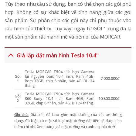
Tùy theo nhu cầu sử dụng, bạn có thể chọn các gói phù
hợp. Không có sự khác biệt về tính năng giữa các gói
sản phẩm. Sự phân chia các gói này chỉ phụ thuộc vào
cấu hình của thiết bị. Tuy vậy, ngay từ
GÓI 1
cũng đã là
một sản phẩm rất mạnh mẽ và bền bỉ của MORCAR.
Giá lắp đặt màn hình Tesla 10.4''
Tesla
MORCAR T504
tích hợp
Camera
Gói
lùi
nguyên bản: 10.4 inch, Ram 4GB,
7.000.000đ
1
Rom 32GB, chip 8 nhân, bản 4G. BH 24
tháng.
Tesla
MORCAR T504
tích hợp
Camera
Gói
360 Sony
: 10.4 inch, Ram 4GB, Rom
10.800.000đ
2
32GB, chip 8 nhân, bản 4G. BH 24 tháng.
Ghi chú:
Giá trên đã bao gồm mặt dưỡng của các xe thông
dụng. Cá biệt, có một số loại mặt dưỡng đắt tiền sẽ được tính
thêm chi phí. Xem bảng giá mặt dưỡng và canbus phía dưới.