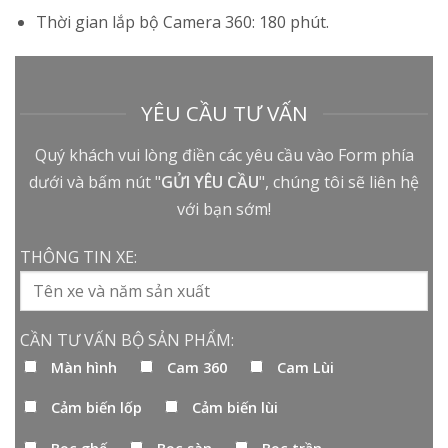
Thời gian lắp bộ Camera 360: 180 phút.
YÊU CẦU TƯ VẤN
Quý khách vui lòng điền các yêu cầu vào Form phía
dưới và bấm nút "
GỬI YÊU CẦU
", chúng tôi sẽ liên hệ
với bạn sớm!
THÔNG TIN XE:
CẦN TƯ VẤN BỘ SẢN PHẨM:
Màn hình
Cam 360
Cam Lùi
Cảm biến lốp
Cảm biến lùi