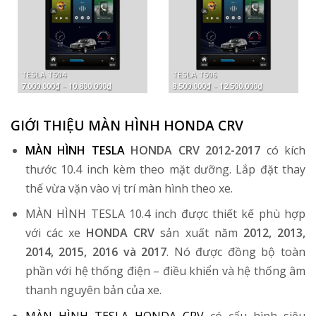
TESLA T504
TESLA T506
Khoảng
Khoảng
7.000.000
₫
–
10.800.000
₫
8.500.000
₫
–
12.500.000
₫
giá:
giá:
từ
từ
7.000.000₫
8.500.000₫
đến
đến
GIỚI THIỆU MÀN HÌNH HONDA CRV
10.800.000₫
12.500.000₫
MÀN HÌNH TESLA
HONDA CRV 2012-2017
có kích
thước 10.4 inch kèm theo mặt dưỡng. Lắp đặt thay
thế vừa vặn vào vị trí màn hình theo xe.
MÀN HÌNH TESLA 10.4 inch được thiết kế phù hợp
với các xe
HONDA CRV
sản xuất năm
2012, 2013,
2014, 2015, 2016 và 2017
. Nó được đồng bộ toàn
phần với hệ thống điện – điều khiển và hệ thống âm
thanh nguyên bản của xe.