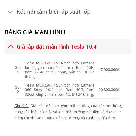
Kết nối cảm biến áp suất lốp
BẢNG GIÁ MÀN HÌNH
Giá lắp đặt màn hình Tesla 10.4''
Tesla
MORCAR T504
tích hợp
Camera
Gói
lùi
nguyên bản: 10.4 inch, Ram 4GB,
7.000.000đ
1
Rom 32GB, chip 8 nhân, bản 4G. BH 24
tháng.
Tesla
MORCAR T504
tích hợp
Camera
Gói
360 Sony
: 10.4 inch, Ram 4GB, Rom
10.800.000đ
2
32GB, chip 8 nhân, bản 4G. BH 24 tháng.
Ghi chú:
Giá trên đã bao gồm mặt dưỡng của các xe thông
dụng. Cá biệt, có một số loại mặt dưỡng đắt tiền sẽ được tính
thêm chi phí. Xem bảng giá mặt dưỡng và canbus phía dưới.