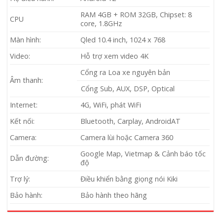
RAM 4GB + ROM 32GB, Chipset: 8
CPU
core, 1.8GHz
Màn hình:
Qled 10.4 inch, 1024 x 768
Video:
Hỗ trợ xem video 4K
Cổng ra Loa xe nguyên bản
Âm thanh:
Cổng Sub, AUX, DSP, Optical
Internet:
4G, WiFi, phát WiFi
Kết nối:
Bluetooth, Carplay, AndroidAT
Camera:
Camera lùi hoặc Camera 360
Google Map, Vietmap & Cảnh báo tốc
Dẫn đường:
độ
Trợ lý:
Điều khiển bằng giọng nói Kiki
Bảo hành:
Bảo hành theo hãng