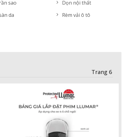
rần sao
Dọn nội thất
sàn da
Rèm vải ô tô
Trang 2
11.500.000 VND
Ram + Rom: 4GB + 32GB
Hai hệ điều hành
Màn: 10.25" | 1920x720
Internet: 4GLTE + Wifi