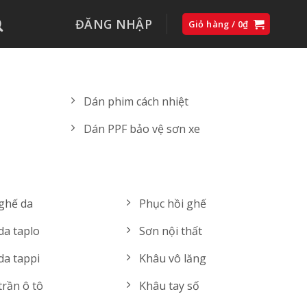
ĐĂNG NHẬP
Giỏ hàng /
0
₫
Dán phim cách nhiệt
Dán PPF bảo vệ sơn xe
ghế da
Phục hồi ghế
da taplo
Sơn nội thất
da tappi
Khâu vô lăng
trần ô tô
Khâu tay số