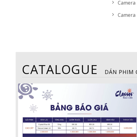
Camera 
Camera 
CATALOGUE
MÀN 
Trang 6
8.500.000 V
Ram + Rom: 4GB + 3
Một hệ điều hành And
Màn: 10.25" | 1920x7
Internet: 4GLTE + Wifi