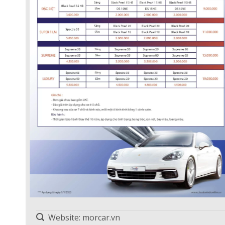
BT, Carplay, Android 
MAZDA M504
Bảo hành: 2 năm
PHỤ KIỆN
Camera 360 liền màn hình android
3.800
Camera hành trình tích hợp màn
750
hình và điện thoại
Cảm biến áp suất lốp chính hãng
2.500
Website: morcar.vn