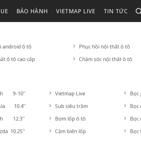
GUE
BẢO HÀNH
VIETMAP LIVE
TIN TỨC
 android ô tô
Phục hồi nội thất ô tô
ất ô tô cao cấp
Chăm sóc nội thất ô tô
‎ ‎ ‎ ‎ ‎ ‎ 9-10''
Vietmap Live
Bọc 
‎ ‎ ‎‎ ‎ ‎ ‎10.4''
Sub siêu trầm
Bọc 
‎ ‎ ‎ ‎ ‎ ‎12.3''
Bơm lốp ô tô
Bọc 
a ‎ 10.25''
Cảm biến lốp
Bọc 