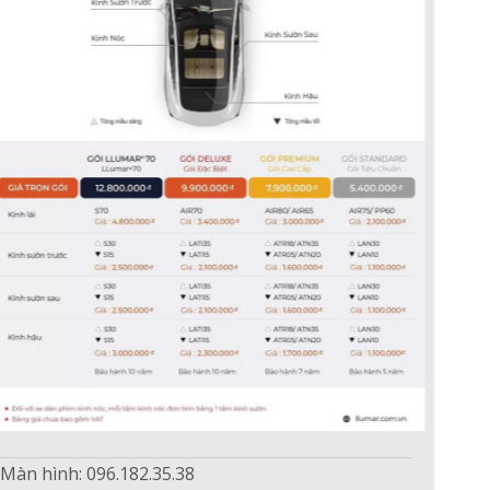
BT, Carplay, Android auto
MAZDA M524.3
Bảo hành: 2 năm
7.500.000 VND
Ram + Rom: 4GB + 32GB
Hệ điều hành: Android
Màn: 12.3" | 1920x720
Internet: 4GLTE + Wifi
BT, Carplay, Android auto
PROMAX X704
Bảo hành: 2 năm
Màn hình: 096.182.35.38