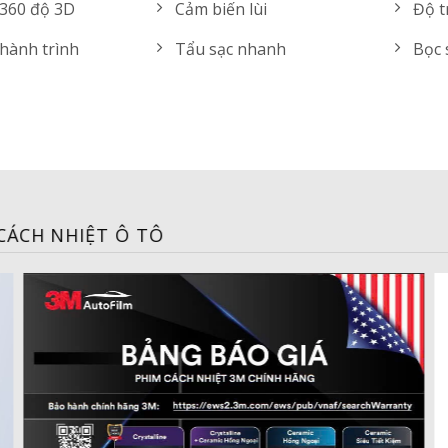
360 độ 3D
Cảm biến lùi
Độ t
hành trình
Tẩu sạc nhanh
Bọc 
HÌNH Ô TÔ CAO CẤP
ND
11.500.000 VND
2GB
Ram + Rom: 4GB + 32GB
roid
Hai hệ điều hành
20
Màn: 10.25" | 1920x720
Internet: 4GLTE + Wifi