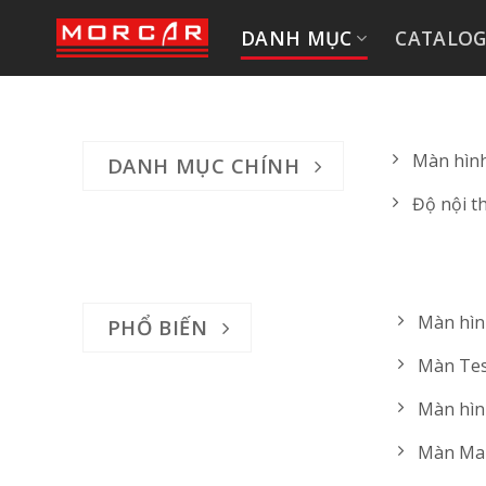
Bỏ
DANH MỤC
CATALO
qua
nội
dung
Màn hình
DANH MỤC CHÍNH
Độ nội th
Màn hình‎ ‎ 
PHỔ BIẾN
Màn Tesla‎ ‎ 
Màn hình ‎ ‎ 
Màn Mazd