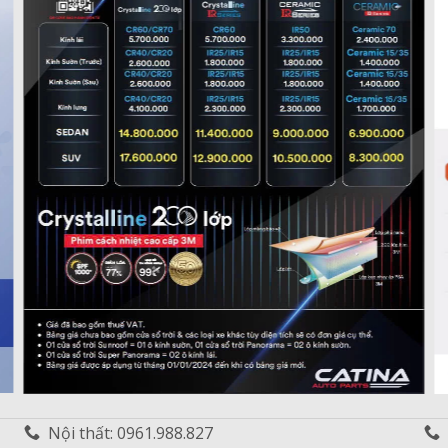
auto
BT, Carplay, Android auto
MAZDA M524
Bảo hành: 2 năm
7.000.000 VND
Ram + Rom: 4GB + 32GB
Hệ điều hành: Android
.000
đ
Màn: 10.4" | 1024x768
.000
đ
Internet: 4GLTE + Wifi
.000
đ
BT, Carplay, Android auto
TESLA T504
Bảo hành: 2 năm
Nội thất: 0961.988.827