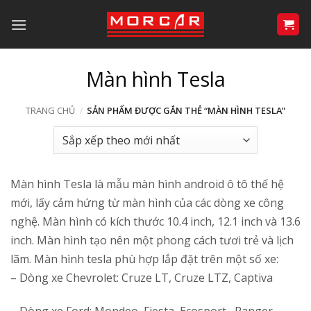
Bỏ
qua
nội
dung
Màn hình Tesla
TRANG CHỦ
/
SẢN PHẨM ĐƯỢC GẮN THẺ “MÀN HÌNH TESLA”
Màn hình Tesla là mẫu màn hình android ô tô thế hệ
mới, lấy cảm hứng từ màn hình của các dòng xe công
nghệ. Màn hình có kích thước 10.4 inch, 12.1 inch và 13.6
inch. Màn hình tạo nên một phong cách tươi trẻ và lịch
lãm. Màn hình tesla phù hợp lắp đặt trên một số xe:
– Dòng xe Chevrolet: Cruze LT, Cruze LTZ, Captiva
– Dòng xe Ford: Mondeo, Fiesta, Ecosport, Ranger