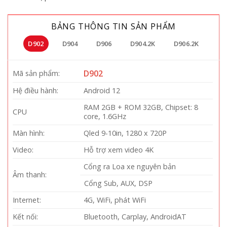
BẢNG THÔNG TIN SẢN PHẨM
D902
D904
D906
D904.2K
D906.2K
D902
Mã sản phẩm:
Hệ điều hành:
Android 12
RAM 2GB + ROM 32GB, Chipset: 8
CPU
core, 1.6GHz
Màn hình:
Qled 9-10in, 1280 x 720P
Video:
Hỗ trợ xem video 4K
Cổng ra Loa xe nguyên bản
Âm thanh:
Cổng Sub, AUX, DSP
Internet:
4G, WiFi, phát WiFi
Kết nối:
Bluetooth, Carplay, AndroidAT