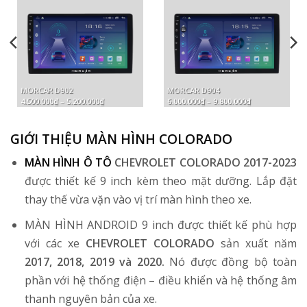
MORCAR D902
MORCAR D904
MO
Khoảng
Khoảng
4.500.000
₫
–
5.200.000
₫
6.000.000
₫
–
9.800.000
₫
7.5
giá:
giá:
từ
từ
4.500.000₫
6.000.000₫
đến
đến
GIỚI THIỆU MÀN HÌNH COLORADO
5.200.000₫
9.800.000₫
MÀN HÌNH Ô TÔ
CHEVROLET COLORADO 2017-2023
được thiết kế 9 inch kèm theo mặt dưỡng. Lắp đặt
thay thế vừa vặn vào vị trí màn hình theo xe.
MÀN HÌNH ANDROID 9 inch được thiết kế phù hợp
với các xe
CHEVROLET COLORADO
sản xuất năm
2017, 2018, 2019 và 2020.
Nó được đồng bộ toàn
phần với hệ thống điện – điều khiển và hệ thống âm
thanh nguyên bản của xe.