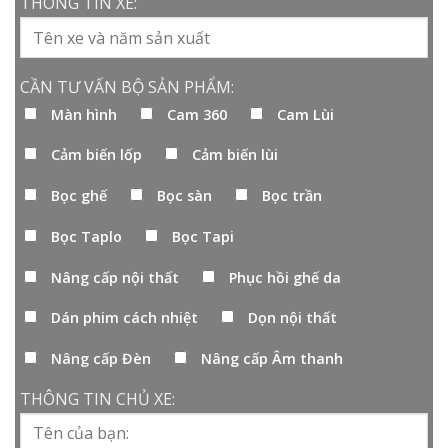
THÔNG TIN XE:
CẦN TƯ VẤN BỘ SẢN PHẨM:
Màn hình
Cam 360
Cam Lùi
Cảm biến lốp
Cảm biến lùi
Bọc ghế
Bọc sàn
Bọc trần
Bọc Taplo
Bọc Tapi
Nâng cấp nội thất
Phục hồi ghế da
Dán phim cách nhiệt
Dọn nội thất
Nâng cấp Đèn
Nâng cấp Âm thanh
THÔNG TIN CHỦ XE: