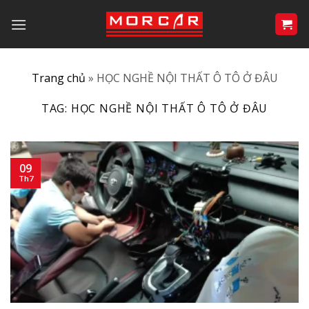
Bỏ
qua
nội
dung
Trang chủ
»
HỌC NGHỀ NỘI THẤT Ô TÔ Ở ĐÂU
TAG:
HỌC NGHỀ NỘI THẤT Ô TÔ Ở ĐÂU
09
Th7