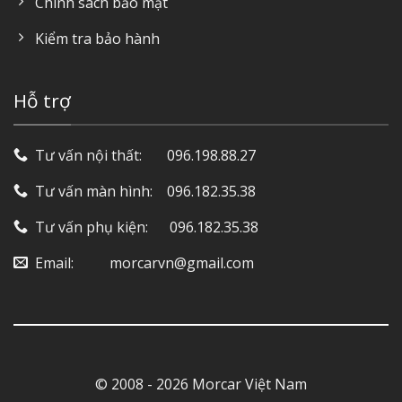
Chính sách bảo mật
Kiểm tra bảo hành
Hỗ trợ
Tư vấn nội thất: ‎ ‎ ‎ ‎ ‎ ‎ 096.198.88.27
Tư vấn màn hình: ‎ ‎ ‎ 096.182.35.38
Tư vấn phụ kiện: ‎ ‎ ‎ ‎‎ ‎ 096.182.35.38
Email: ‎ ‎ ‎ ‎ ‎ ‎ ‎ ‎ ‎ morcarvn@gmail.com
© 2008 - 2026 Morcar Việt Nam