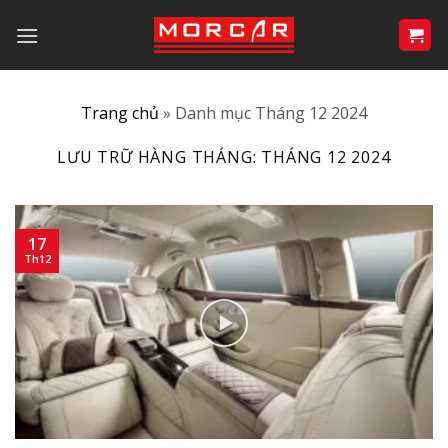
Bỏ
qua
nội
dung
Trang chủ
»
Danh mục Tháng 12 2024
LƯU TRỮ HÀNG THÁNG:
THÁNG 12 2024
17
Th12