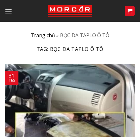
Bỏ
qua
nội
dung
Trang chủ
»
BỌC DA TAPLO Ô TÔ
TAG:
BỌC DA TAPLO Ô TÔ
31
Th5