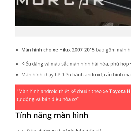
Màn hình cho xe Hilux 2007-2015
bao gồm màn hìn
Kiểu dáng và màu sắc màn hình hài hòa, phù hợp v
Màn hình chạy hệ điều hành android, cấu hình mạn
”Màn hình android thiết kế chuẩn theo xe
Toyota H
tự động và bản điều hòa cơ”
Tính năng màn hình