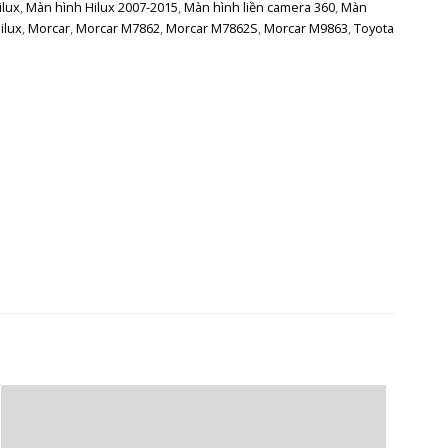
ilux
,
Màn hình Hilux 2007-2015
,
Màn hình liền camera 360
,
Màn
ilux
,
Morcar
,
Morcar M7862
,
Morcar M7862S
,
Morcar M9863
,
Toyota