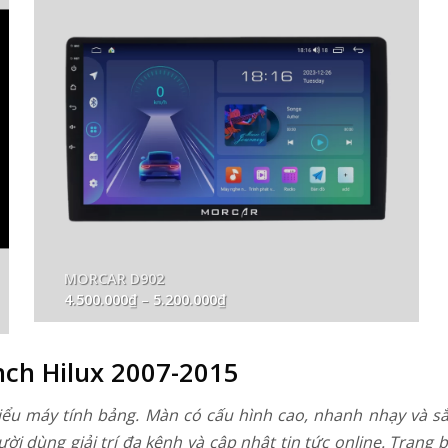
MORCAR D906
Khoảng
7.500.000
₫
–
11.500.000
₫
giá:
từ
7.500.000₫
đến
nch Hilux 2007-2015
11.500.000₫
iểu máy tính bảng. Màn có cấu hình cao, nhanh nhạy và sắc
i dùng giải trí đa kênh và cập nhật tin tức online. Trang 