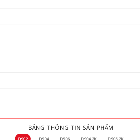
BẢNG THÔNG TIN SẢN PHẨM
D902
D904
D906
D904.2K
D906.2K