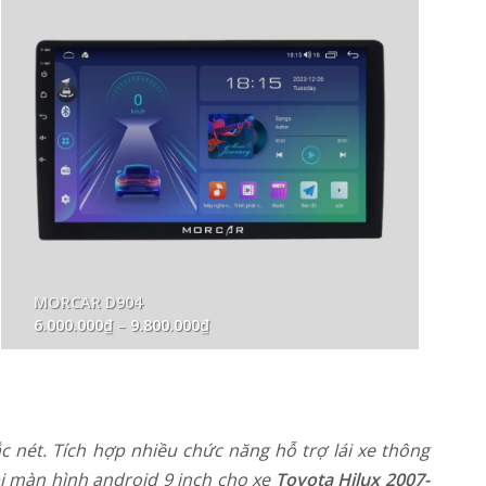
MSP: D904.2K
Khoảng
7.500.000
₫
–
11.500.000
₫
giá:
từ
7.500.000₫
đến
11.500.000₫
 nét. Tích hợp nhiều chức năng hỗ trợ lái xe thông
bị màn hình android 9 inch cho xe
Toyota Hilux 2007-