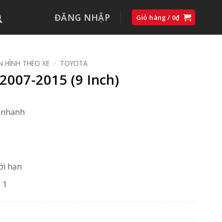
ĐĂNG NHẬP
Giỏ hàng /
0
₫
 HÌNH THEO XE
/
TOYOTA
007-2015 (9 Inch)
ộ nhanh
ới hạn
 1