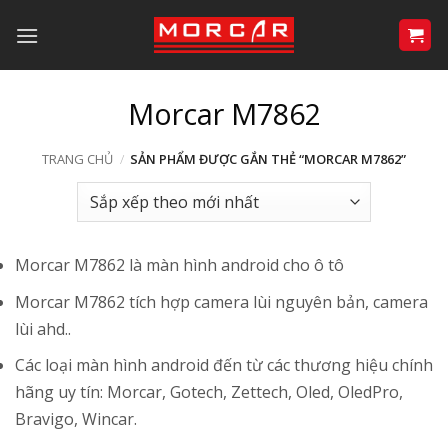
Bỏ
qua
nội
dung
Morcar M7862
TRANG CHỦ
/
SẢN PHẨM ĐƯỢC GẮN THẺ “MORCAR M7862”
Morcar M7862 là màn hình android cho ô tô
Morcar M7862 tích hợp camera lùi nguyên bản, camera
lùi ahd..
Các loại màn hình android đến từ các thương hiệu chính
hãng uy tín: Morcar, Gotech, Zettech, Oled, OledPro,
Bravigo, Wincar.