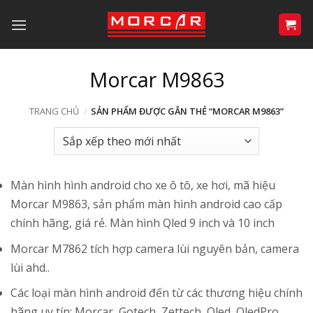
Bỏ
qua
nội
dung
Morcar M9863
TRANG CHỦ
/
SẢN PHẨM ĐƯỢC GẮN THẺ “MORCAR M9863”
Màn hình hình android cho xe ô tô, xe hơi, mã hiệu
Morcar M9863, sản phẩm màn hình android cao cấp
chính hãng, giá rẻ. Màn hình Qled 9 inch và 10 inch
Morcar M7862 tích hợp camera lùi nguyên bản, camera
lùi ahd..
Các loại màn hình android đến từ các thương hiệu chính
hãng uy tín: Morcar, Gotech, Zettech, Oled, OledPro,