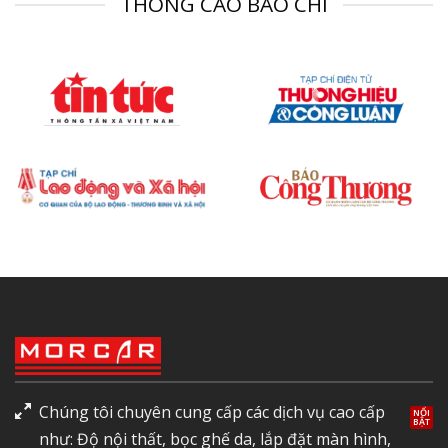
THÔNG CÁO BÁO CHÍ
Chúng tôi chuyên cung cấp các dịch vụ cao cấp
như: Độ nội thất, bọc ghế da, lắp đặt màn hình,