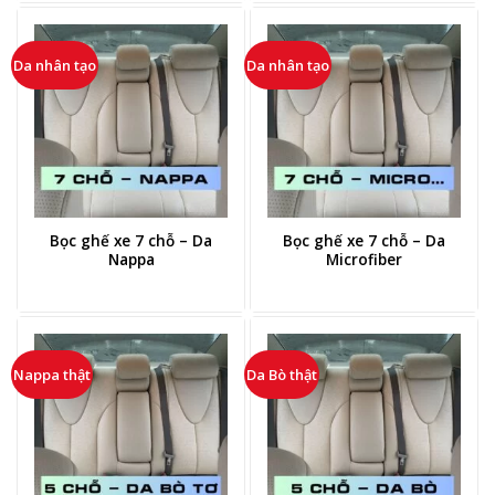
Da nhân tạo
Da nhân tạo
Bọc ghế xe 7 chỗ – Da
Bọc ghế xe 7 chỗ – Da
Nappa
Microfiber
Nappa thật
Da Bò thật