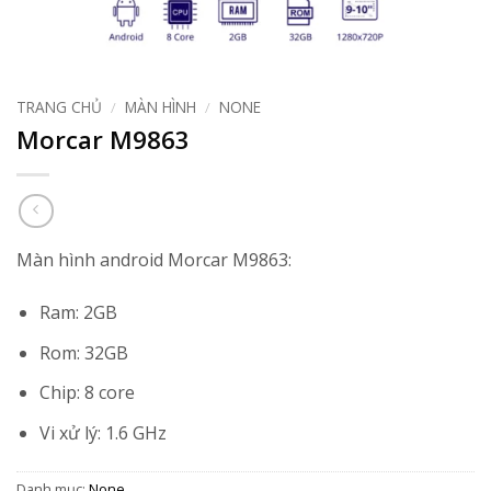
TRANG CHỦ
/
MÀN HÌNH
/
NONE
Morcar M9863
Màn hình android Morcar M9863:
Ram: 2GB
Rom: 32GB
Chip: 8 core
Vi xử lý: 1.6 GHz
Danh mục:
None