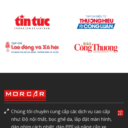
Chúng tôi chuyên cung cấp các dịch vụ cao cấp
như: Độ nội thất, bọc ghế da, lắp đặt màn hình,
dán phim cách nhiệt, dán PPF và nâng cấp xe