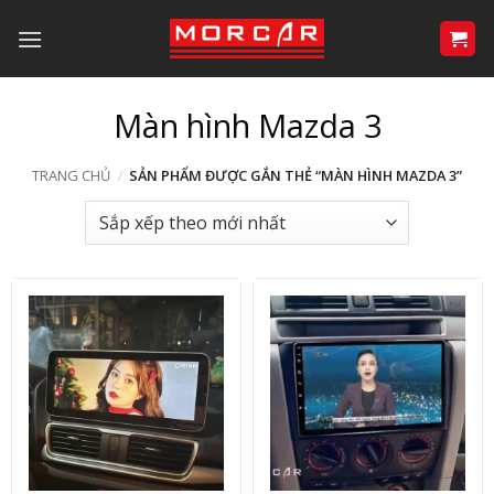
Bỏ
qua
nội
dung
Màn hình Mazda 3
TRANG CHỦ
/
SẢN PHẨM ĐƯỢC GẮN THẺ “MÀN HÌNH MAZDA 3”