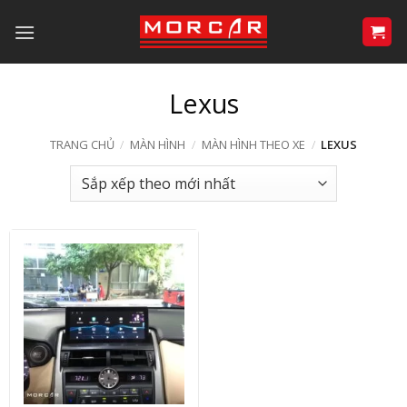
Bỏ
qua
nội
dung
Lexus
TRANG CHỦ
/
MÀN HÌNH
/
MÀN HÌNH THEO XE
/
LEXUS