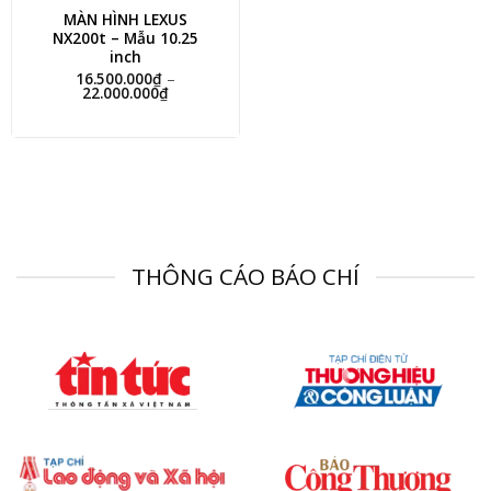
MÀN HÌNH LEXUS
NX200t – Mẫu 10.25
inch
16.500.000
₫
–
Khoảng
22.000.000
₫
giá:
từ
16.500.000₫
đến
22.000.000₫
THÔNG CÁO BÁO CHÍ