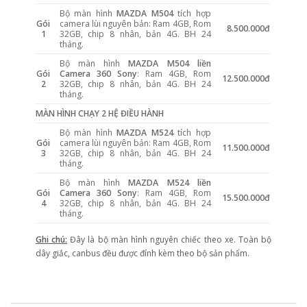
Bộ màn hình
MAZDA M504
tích hợp
Gói
camera lùi nguyên bản: Ram 4GB, Rom
8.500.000đ
1
32GB, chip 8 nhân, bản 4G. BH 24
tháng.
Bộ màn hình
MAZDA M504 liền
Gói
Camera 360 Sony
: Ram 4GB, Rom
12.500.000đ
2
32GB, chip 8 nhân, bản 4G. BH 24
tháng.
MÀN HÌNH CHẠY 2 HỆ ĐIỀU HÀNH
Bộ màn hình
MAZDA M524
tích hợp
Gói
camera lùi nguyên bản: Ram 4GB, Rom
11.500.000đ
3
32GB, chip 8 nhân, bản 4G. BH 24
tháng.
Bộ màn hình
MAZDA M524 liền
Gói
Camera 360 Sony
: Ram 4GB, Rom
15.500.000đ
4
32GB, chip 8 nhân, bản 4G. BH 24
tháng.
Ghi chú:
Đây là bộ màn hình nguyên chiếc theo xe. Toàn bộ
dây giắc, canbus đều được đính kèm theo bộ sản phẩm.