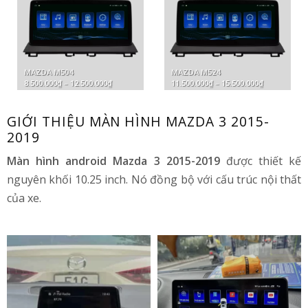
MAZDA M504
MAZDA M524
Khoảng
Khoảng
8.500.000
₫
–
12.500.000
₫
11.500.000
₫
–
15.500.000
₫
giá:
giá:
từ
từ
8.500.000₫
11.500.000₫
đến
đến
GIỚI THIỆU MÀN HÌNH MAZDA 3 2015-
12.500.000₫
15.500.000₫
2019
Màn hình android Mazda 3 2015-2019
được thiết kế
nguyên khối 10.25 inch. Nó đồng bộ với cấu trúc nội thất
của xe.