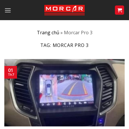
Bỏ
qua
nội
dung
Trang chủ
»
Morcar Pro 3
TAG:
MORCAR PRO 3
01
Th7