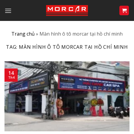
Bỏ
qua
nội
dung
Trang chủ
»
Màn hình ô tô morcar tại hồ chí minh
TAG:
MÀN HÌNH Ô TÔ MORCAR TẠI HỒ CHÍ MINH
14
Th4