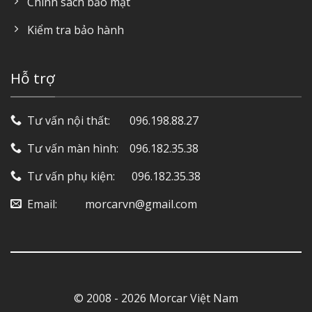
Chính sách bảo mật
Kiểm tra bảo hành
Hỗ trợ
Tư vấn nội thất: ‎ ‎ ‎ ‎ ‎ ‎ 096.198.88.27
Tư vấn màn hình: ‎ ‎ ‎ 096.182.35.38
Tư vấn phụ kiện: ‎ ‎ ‎ ‎‎ ‎ 096.182.35.38
Email: ‎ ‎ ‎ ‎ ‎ ‎ ‎ ‎ ‎ morcarvn@gmail.com
© 2008 - 2026 Morcar Việt Nam