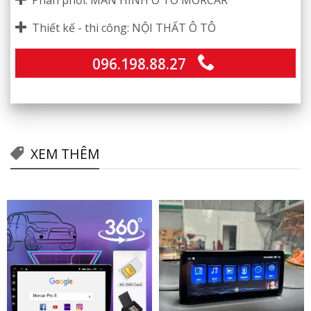
Phân phối: MÀN HÌNH Ô TÔ MORCAR
Thiết kế - thi công: NỘI THẤT Ô TÔ
096.198.88.27
XEM THÊM