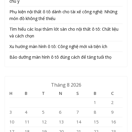
chú ý
Phụ kiện nội thất ô tô dành cho tài xế công nghệ: Những
món đồ không thể thiếu
Tìm hiểu các loại thảm lót sàn cho nội thất ô tô: Chất liệu
và cách chọn
Xu hướng màn hình ô tô: Công nghệ mới và tiện ích
Bảo dưỡng màn hình ô tô đúng cách để tăng tuổi thọ
Tháng 8 2026
H
B
T
N
S
B
C
1
2
3
4
5
6
7
8
9
10
11
12
13
14
15
16
17
18
19
20
21
22
23