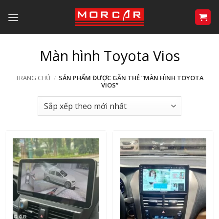
Bỏ
qua
nội
dung
Màn hình Toyota Vios
TRANG CHỦ
/
SẢN PHẨM ĐƯỢC GẮN THẺ “MÀN HÌNH TOYOTA
VIOS”