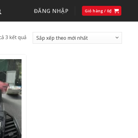
ĐĂNG NHẬP
Giỏ hàng /
0
₫
Đã
 cả 3 kết quả
sắp
xếp
theo
mới
nhất