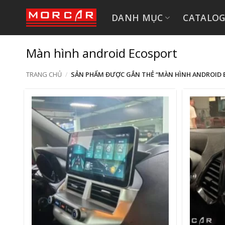
Bỏ
DANH MỤC
CATALO
qua
nội
dung
Màn hình android Ecosport
TRANG CHỦ
/
SẢN PHẨM ĐƯỢC GẮN THẺ “MÀN HÌNH ANDROID 
+
+