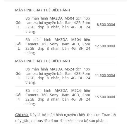
MÀN HÌNH CHẠY 1 HỆ ĐIỀU HÀNH
Bộ màn hình
MAZDA M504
tích hợp
Gói
camera lùi nguyên bản: Ram 4GB, Rom
8.500.000đ
1
32GB, chip 8 nhân, bản 4G. BH 24
tháng.
Bộ màn hình
MAZDA M504 liền
Gói
Camera 360 Sony
: Ram 4GB, Rom
12.500.000đ
2
32GB, chip 8 nhân, bản 4G. BH 24
tháng.
MÀN HÌNH CHẠY 2 HỆ ĐIỀU HÀNH
Bộ màn hình
MAZDA M524
tích hợp
Gói
camera lùi nguyên bản: Ram 4GB, Rom
11.500.000đ
3
32GB, chip 8 nhân, bản 4G. BH 24
tháng.
Bộ màn hình
MAZDA M524 liền
Gói
Camera 360 Sony
: Ram 4GB, Rom
15.500.000đ
4
32GB, chip 8 nhân, bản 4G. BH 24
tháng.
Ghi chú:
Đây là bộ màn hình nguyên chiếc theo xe. Toàn bộ
dây giắc, canbus đều được đính kèm theo bộ sản phẩm.