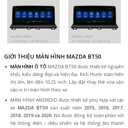
MAZDA M504
MAZDA M524
Khoảng
Khoảng
8.500.000
₫
–
12.500.000
₫
11.500.000
₫
–
15.500.000
₫
giá:
giá:
từ
từ
8.500.000₫
11.500.000₫
đến
đến
GIỚI THIỆU MÀN HÌNH MAZDA BT50
12.500.000₫
15.500.000₫
MÀN HÌNH Ô TÔ
MAZDA BT50 được thiết kế nguyên
khối, kiểu dáng đẹp và hiện đại. Kích thước màn hiển
thị lớn, lên đến 10.25 inch. Lắp đặt thay thế vừa vặn
vào vị trí màn hình theo xe.
MÀN HÌNH ANDROID được thiết kế phù hợp với các
xe
MAZDA BT50
sản xuất năm
2015, 2016, 2017,
2018, 2019 và 2020
. Nó được đồng bộ toàn phần với
hệ thống điện – điều khiển và hệ thống âm thanh