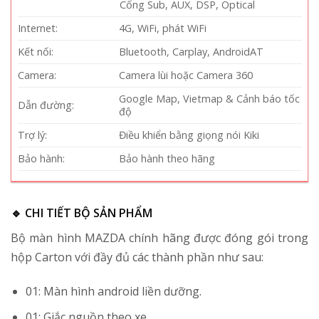
Cổng Sub, AUX, DSP, Optical
Internet:
4G, WiFi, phát WiFi
Kết nối:
Bluetooth, Carplay, AndroidAT
Camera:
Camera lùi hoặc Camera 360
Google Map, Vietmap & Cảnh báo tốc
Dẫn đường:
độ
Trợ lý:
Điều khiển bằng giọng nói Kiki
Bảo hành:
Bảo hành theo hãng
🔹 CHI TIẾT BỘ SẢN PHẨM
Bộ màn hình MAZDA chính hãng được đóng gói trong
hộp Carton với đầy đủ các thành phần như sau:
01: Màn hình android liền dưỡng.
01: Giắc nguồn theo xe.