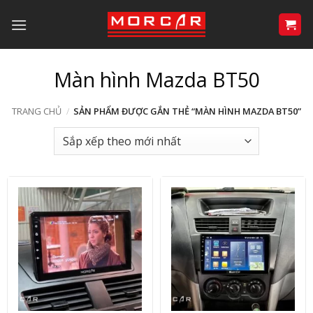
Bỏ
qua
nội
dung
Màn hình Mazda BT50
TRANG CHỦ
/
SẢN PHẨM ĐƯỢC GẮN THẺ “MÀN HÌNH MAZDA BT50”