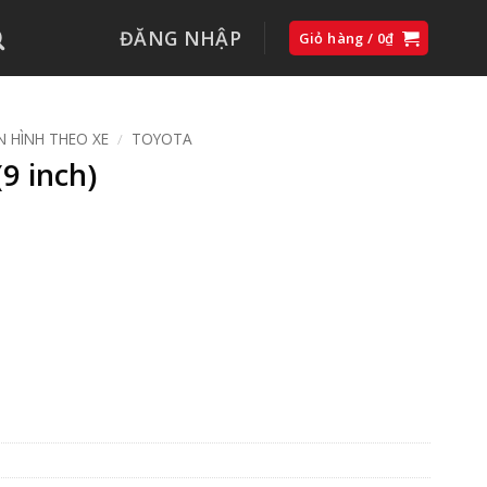
ĐĂNG NHẬP
Giỏ hàng /
0
₫
 HÌNH THEO XE
/
TOYOTA
 inch)