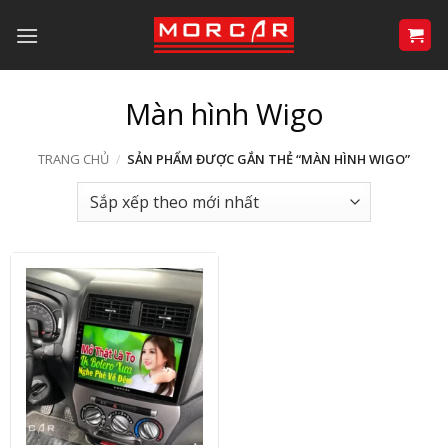
Bỏ
qua
nội
dung
Màn hình Wigo
TRANG CHỦ
/
SẢN PHẨM ĐƯỢC GẮN THẺ “MÀN HÌNH WIGO”