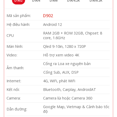
D902
D904
D906
D904.2K
D906.2K
D902
Mã sản phẩm:
Hệ điều hành:
Android 12
RAM 2GB + ROM 32GB, Chipset: 8
CPU
core, 1.6GHz
Màn hình:
Qled 9-10in, 1280 x 720P
Video:
Hỗ trợ xem video 4K
Cổng ra Loa xe nguyên bản
Âm thanh:
Cổng Sub, AUX, DSP
Internet:
4G, WiFi, phát WiFi
Kết nối:
Bluetooth, Carplay, AndroidAT
Camera:
Camera lùi hoặc Camera 360
Google Map, Vietmap & Cảnh báo tốc
Dẫn đường:
độ