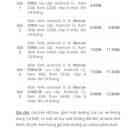
Gói
D902
cao cấp: Android 12, Ram
4.500k
1
2GB, Rom 32GB, chip 8 nhân. BH
24 tháng.
Màn hình android ô tô
Morcar
Gói
D904
cao cấp: Android 12, Ram
6.000k
9.800k
2
4GB, Rom 32GB, chip 8 nhân. BH
24 tháng.
Màn hình android ô tô
Morcar
Gói
D906
cao cấp: Android 12, Ram
7.500k
11.300k
3
4GB, Rom 64GB, chip 8 nhân. BH
24 tháng.
Màn hình android ô tô
Morcar
Gói
D904.2K
cao cấp: Android 12,
7.500k
11.300k
4
Ram 4GB, Rom 32GB, chip 8
nhân. BH 24 tháng.
Màn hình android ô tô
Morcar
Gói
D906.2K
cao cấp: Android 12,
9.000k
12.800k
5
Ram 4GB, Rom 64GB, chip 8
nhân. BH 24 tháng.
Ghi chú:
Giá trên đã bao gồm mặt dưỡng của các xe thông
dụng. Cá biệt, có một số loại mặt dưỡng đắt tiền sẽ được tính
thêm chi phí. Xem bảng giá mặt dưỡng và canbus phía dưới.