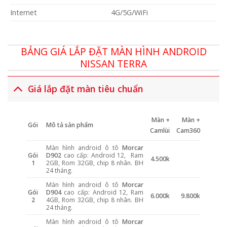
Internet
4G/5G/WiFi
BẢNG GIÁ LẮP ĐẶT MÀN HÌNH ANDROID
NISSAN TERRA
Giá lắp đặt màn tiêu chuẩn
Màn +
Màn +
Gói
Mô tả sản phẩm
Camlùi
Cam360
Màn hình android ô tô
Morcar
Gói
D902
cao cấp: Android 12, Ram
4.500k
1
2GB, Rom 32GB, chip 8 nhân. BH
24 tháng.
Màn hình android ô tô
Morcar
Gói
D904
cao cấp: Android 12, Ram
6.000k
9.800k
2
4GB, Rom 32GB, chip 8 nhân. BH
24 tháng.
Màn hình android ô tô
Morcar