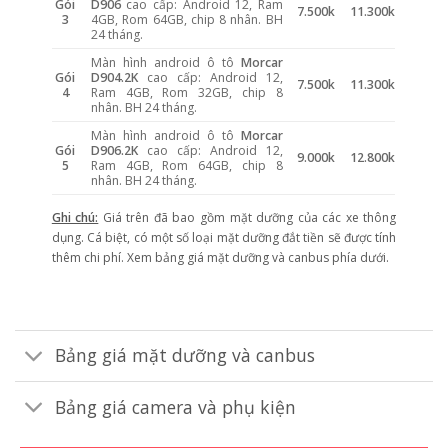
Gói
D906
cao cấp: Android 12, Ram
7.500k
11.300k
3
4GB, Rom 64GB, chip 8 nhân. BH
24 tháng.
Màn hình android ô tô
Morcar
Gói
D904.2K
cao cấp: Android 12,
7.500k
11.300k
4
Ram 4GB, Rom 32GB, chip 8
nhân. BH 24 tháng.
Màn hình android ô tô
Morcar
Gói
D906.2K
cao cấp: Android 12,
9.000k
12.800k
5
Ram 4GB, Rom 64GB, chip 8
nhân. BH 24 tháng.
Ghi chú:
Giá trên đã bao gồm mặt dưỡng của các xe thông
dụng. Cá biệt, có một số loại mặt dưỡng đắt tiền sẽ được tính
thêm chi phí. Xem bảng giá mặt dưỡng và canbus phía dưới.
Bảng giá mặt dưỡng và canbus
Bảng giá camera và phụ kiện