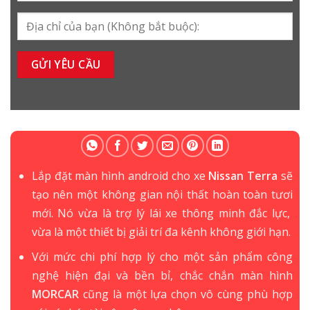
Lắp đặt màn hình android cho xe
Nissan Terra
sẽ
tạo nên một không gian nội thất hoàn toàn tươi
mới. Nó vừa là trợ lý lái xe thông minh đắc lực,
vừa là một thiết bị giải trí đa kênh không giới hạn.
Với mức chi phí hợp lý cho một sản phẩm công
nghệ hiện đại và bền bỉ, chắc chắn màn hình
MORCAR
cũng là một lựa chọn vô cùng phù hợp