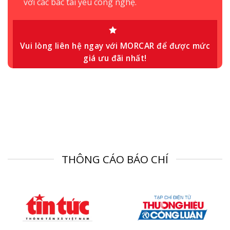
với các bác tài yêu công nghệ.
Vui lòng liên hệ ngay với MORCAR để được mức
giá ưu đãi nhất!
THÔNG CÁO BÁO CHÍ