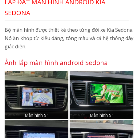
LẮP ĐẶT MÀN HÌNH ANDROID KIA
SEDONA
Bộ màn hình được thiết kế theo từng đời xe Kia Sedona.
Nó ăn khớp từ kiểu dáng, tông màu và cả hệ thống dây
giắc điện.
Ảnh lắp màn hình android Sedona
Màn hình 9"
Màn hình 9"