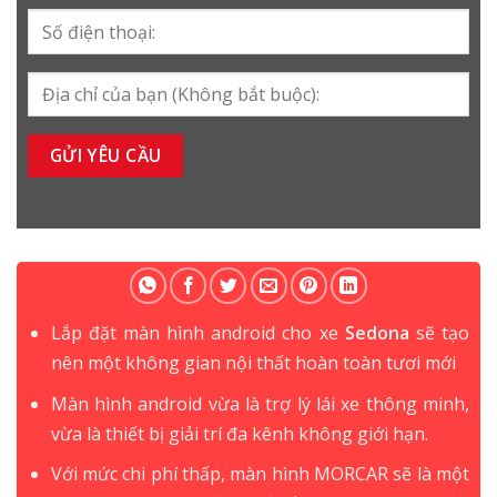
Lắp đặt màn hình android cho xe
Sedona
sẽ tạo
nên một không gian nội thất hoàn toàn tươi mới
Màn hình android vừa là trợ lý lái xe thông minh,
vừa là thiết bị giải trí đa kênh không giới hạn.
Với mức chi phí thấp, màn hình MORCAR sẽ là một