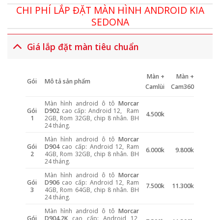
CHI PHÍ LẮP ĐẶT MÀN HÌNH ANDROID KIA
SEDONA
Giá lắp đặt màn tiêu chuẩn
Màn +
Màn +
Gói
Mô tả sản phẩm
Camlùi
Cam360
Màn hình android ô tô
Morcar
Gói
D902
cao cấp: Android 12, Ram
4.500k
1
2GB, Rom 32GB, chip 8 nhân. BH
24 tháng.
Màn hình android ô tô
Morcar
Gói
D904
cao cấp: Android 12, Ram
6.000k
9.800k
2
4GB, Rom 32GB, chip 8 nhân. BH
24 tháng.
Màn hình android ô tô
Morcar
Gói
D906
cao cấp: Android 12, Ram
7.500k
11.300k
3
4GB, Rom 64GB, chip 8 nhân. BH
24 tháng.
Màn hình android ô tô
Morcar
Gói
D904.2K
cao cấp: Android 12,