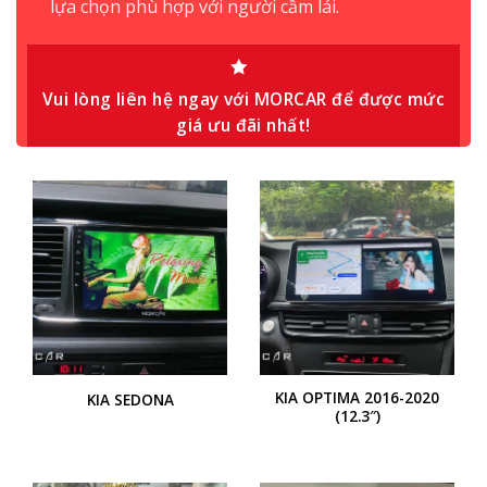
lựa chọn phù hợp với người cầm lái.
Vui lòng liên hệ ngay với MORCAR để được mức
giá ưu đãi nhất!
KIA OPTIMA 2016-2020
KIA SEDONA
(12.3″)