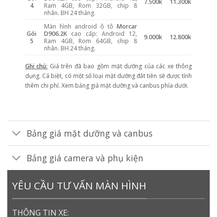
7.500k
11.300k
4
Ram 4GB, Rom 32GB, chip 8
nhân. BH 24 tháng.
Màn hình android ô tô
Morcar
Gói
D906.2K
cao cấp: Android 12,
9.000k
12.800k
5
Ram 4GB, Rom 64GB, chip 8
nhân. BH 24 tháng.
Ghi chú:
Giá trên đã bao gồm mặt dưỡng của các xe thông
dụng. Cá biệt, có một số loại mặt dưỡng đắt tiền sẽ được tính
thêm chi phí. Xem bảng giá mặt dưỡng và canbus phía dưới.
Bảng giá mặt dưỡng và canbus
Bảng giá camera và phụ kiện
YÊU CẦU TƯ VẤN MÀN HÌNH
THÔNG TIN XE: