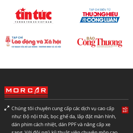
Chúng tôi chuyên cung cấp các dịch vụ cao cấp
như: Độ nội thất, bọc ghế da, lắp đặt màn hình,
dán phim cách nhiệt, dán PPF và nâng cấp xe
sang. Với đội ngũ kỹ thuật viên chuyên môn cao,