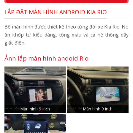
LẮP ĐẶT MÀN HÌNH ANDROID KIA RIO
Bộ màn hình được thiết kế theo từng đời xe Kia Rio. Nó
ăn khớp từ kiểu dáng, tông màu và cả hệ thống dây
giắc điện.
Ảnh lắp màn hình andoid Rio
Màn hình 9 inch
Màn hình 9 inch