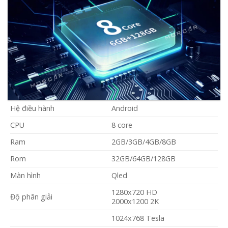
Hệ điều hành
Android
CPU
8 core
Ram
2GB/3GB/4GB/8GB
Rom
32GB/64GB/128GB
Màn hình
Qled
1280x720 HD
Độ phân giải
2000x1200 2K
1024x768 Tesla