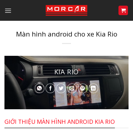
Bỏ
qua
nội
dung
Màn hình android cho xe Kia Rio
KIA RIO
GIỚI THIỆU MÀN HÌNH ANDROID KIA RIO