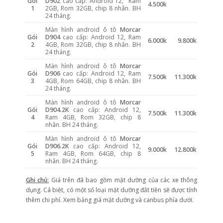
Gói
D902
cao cấp: Android 12, Ram
4.500k
1
2GB, Rom 32GB, chip 8 nhân. BH
24 tháng.
Màn hình android ô tô
Morcar
Gói
D904
cao cấp: Android 12, Ram
6.000k
9.800k
2
4GB, Rom 32GB, chip 8 nhân. BH
24 tháng.
Màn hình android ô tô
Morcar
Gói
D906
cao cấp: Android 12, Ram
7.500k
11.300k
3
4GB, Rom 64GB, chip 8 nhân. BH
24 tháng.
Màn hình android ô tô
Morcar
Gói
D904.2K
cao cấp: Android 12,
7.500k
11.300k
4
Ram 4GB, Rom 32GB, chip 8
nhân. BH 24 tháng.
Màn hình android ô tô
Morcar
Gói
D906.2K
cao cấp: Android 12,
9.000k
12.800k
5
Ram 4GB, Rom 64GB, chip 8
nhân. BH 24 tháng.
Ghi chú:
Giá trên đã bao gồm mặt dưỡng của các xe thông
dụng. Cá biệt, có một số loại mặt dưỡng đắt tiền sẽ được tính
thêm chi phí. Xem bảng giá mặt dưỡng và canbus phía dưới.