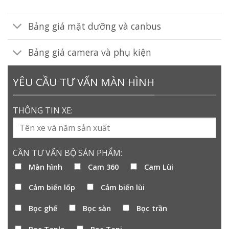
Bảng giá mặt dưỡng và canbus
Bảng giá camera và phụ kiện
YÊU CẦU TƯ VẤN MÀN HÌNH
THÔNG TIN XE:
CẦN TƯ VẤN BỘ SẢN PHẨM:
Màn hình
Cam 360
Cam Lùi
Cảm biến lốp
Cảm biến lùi
Bọc ghế
Bọc sàn
Bọc trần