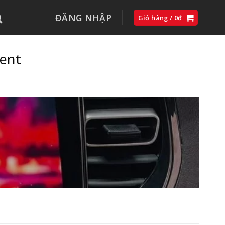
ĐĂNG NHẬP
Giỏ hàng /
0
₫
ent