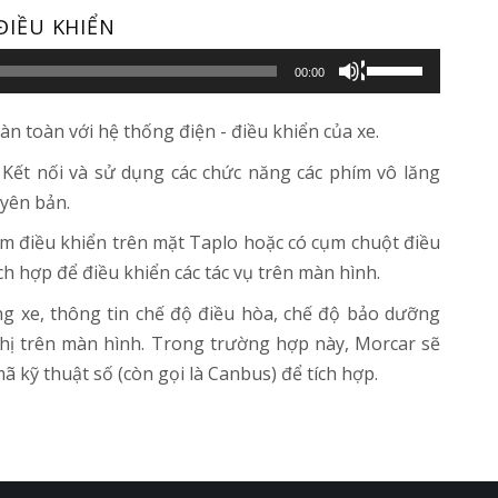
ĐIỀU KHIỂN
Sử
00:00
dụng
các
n toàn với hệ thống điện - điều khiển của xe.
phím
: Kết nối và sử dụng các chức năng các phím vô lăng
mũi
uyên bản.
tên
ím điều khiển trên mặt Taplo hoặc có cụm chuột điều
Lên/Xuống
ch hợp để điều khiển các tác vụ trên màn hình.
để
tăng
ng xe, thông tin chế độ điều hòa, chế độ bảo dưỡng
hoặc
thị trên màn hình. Trong trường hợp này, Morcar sẽ
giảm
ã kỹ thuật số (còn gọi là Canbus) để tích hợp.
âm
lượng.