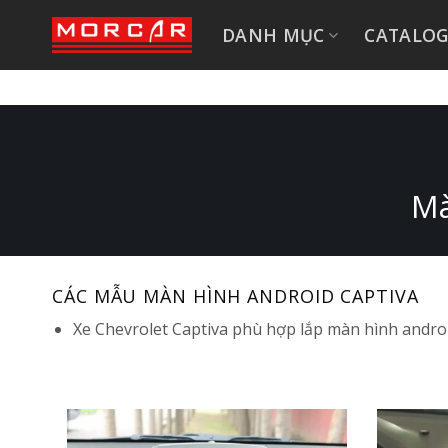
Bỏ
DANH MỤC
CATALO
qua
nội
dung
Mà
CÁC MẪU MÀN HÌNH ANDROID CAPTIVA
Xe Chevrolet Captiva phù hợp lắp màn hình androi