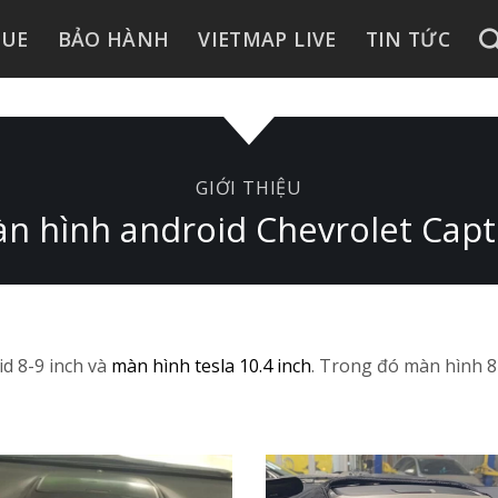
GUE
BẢO HÀNH
VIETMAP LIVE
TIN TỨC
GIỚI THIỆU
n hình android Chevrolet Capt
d 8-9 inch và
màn hình tesla 10.4 inch
. Trong đó màn hình 8 