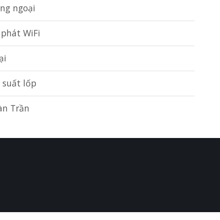
ồng ngoại
 phát WiFi
ại
 suất lốp
àn Trần