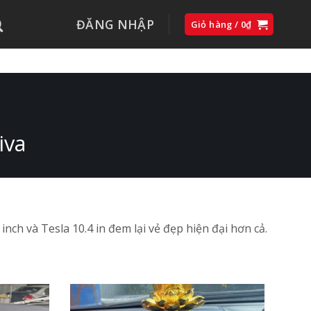
ĐĂNG NHẬP
Giỏ hàng /
0
₫
iva
inch và Tesla 10.4 in đem lại vẻ đẹp hiện đại hơn cả.