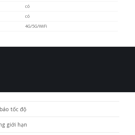
có
có
4G/5G/WiFi
báo tốc độ
ng giới hạn