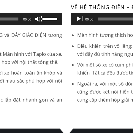
VỀ HỆ THỐNG ĐIỆN – 
Trình
Sử
00:00
00:00
phát
dụng
âm
các
G và DÂY GIẮC ĐIỆN tương
Màn hình tương thích hoà
thanh
phím
Điều khiển trên vô lăng
mũi
t Màn hình với Taplo của xe.
với đầy đủ tính năng ng
tên
ợp với nội thất tổng thể.
Với một số xe có cụm ph
Lên/Xuống
với xe hoàn toàn ăn khớp và
khiển. Tất cả đều được tí
để
ới màu sắc phù hợp với nội
tăng
Ngoài ra, với một số dò
hoặc
cũng được kết nối hiển 
giảm
ệc lắp đặt nhanh gọn và an
cung cấp thêm hộp giải m
âm
lượng.