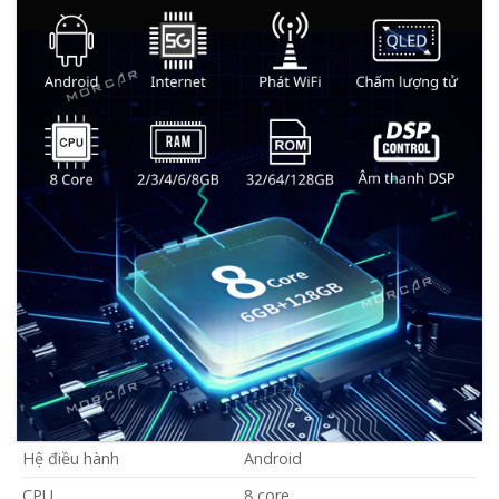
Hệ điều hành
Android
CPU
8 core