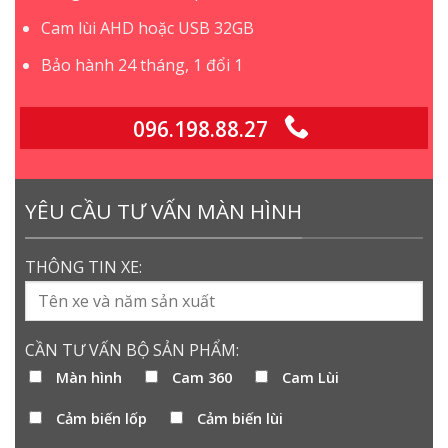
Cam lùi AHD hoặc USB 32GB
Bảo hành 24 tháng, 1 đổi 1
096.198.88.27
YÊU CẦU TƯ VẤN MÀN HÌNH
THÔNG TIN XE:
CẦN TƯ VẤN BỘ SẢN PHẨM:
Màn hình
Cam 360
Cam Lùi
Cảm biến lốp
Cảm biến lùi