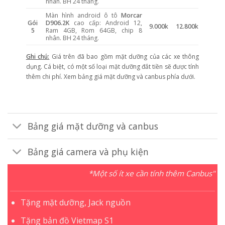
nhân. BH 24 tháng.
Màn hình android ô tô
Morcar
Gói
D906.2K
cao cấp: Android 12,
9.000k
12.800k
5
Ram 4GB, Rom 64GB, chip 8
nhân. BH 24 tháng.
Ghi chú:
Giá trên đã bao gồm mặt dưỡng của các xe thông
dụng. Cá biệt, có một số loại mặt dưỡng đắt tiền sẽ được tính
thêm chi phí. Xem bảng giá mặt dưỡng và canbus phía dưới.
Bảng giá mặt dưỡng và canbus
Bảng giá camera và phụ kiện
*Một số ít xe cần tính thêm Canbus"
Tặng mặt dưỡng, Jack nguồn
Tặng bản đồ Vietmap S1