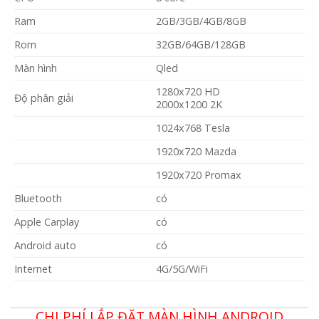
Ram
2GB/3GB/4GB/8GB
Rom
32GB/64GB/128GB
Màn hình
Qled
1280x720 HD
Độ phân giải
2000x1200 2K
1024x768 Tesla
1920x720 Mazda
1920x720 Promax
Bluetooth
có
Apple Carplay
có
Android auto
có
Internet
4G/5G/WiFi
CHI PHÍ LẮP ĐẶT MÀN HÌNH ANDROID