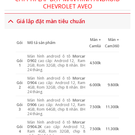
CHEVROLET AVEO
Giá lắp đặt màn tiêu chuẩn
Màn +
Màn +
Gói
Mô tả sản phẩm
Camlùi
Cam360
Màn hình android ô tô
Morcar
Gói
D902
cao cấp: Android 12, Ram
4.500k
1
2GB, Rom 32GB, chip 8 nhân. BH
24 tháng.
Màn hình android ô tô
Morcar
Gói
D904
cao cấp: Android 12, Ram
6.000k
9.800k
2
4GB, Rom 32GB, chip 8 nhân. BH
24 tháng.
Màn hình android ô tô
Morcar
Gói
D906
cao cấp: Android 12, Ram
7.500k
11.300k
3
4GB, Rom 64GB, chip 8 nhân. BH
24 tháng.
Màn hình android ô tô
Morcar
Gói
D904.2K
cao cấp: Android 12,
7.500k
11.300k
4
Ram 4GB, Rom 32GB, chip 8