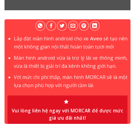
Lắp đặt màn hình android cho xe
Aveo
sẽ tạo nên
một không gian nội thất hoàn toàn tươi mới
Màn hình android vừa là trợ lý lái xe thông minh,
vừa là thiết bị giải trí đa kênh không giới hạn.
Với mức chi phí thấp, màn hình MORCAR sẽ là một
lựa chọn phù hợp với người cầm lái.
Vui lòng liên hệ ngay với MORCAR để được mức
giá ưu đãi nhất!