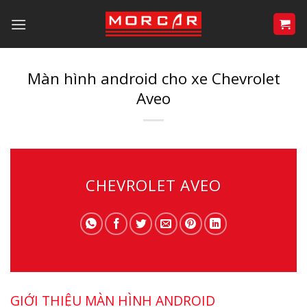
Bỏ
qua
nội
dung
Màn hình android cho xe Chevrolet
Aveo
CHEVROLET AVEO
GIỚI THIỆU MÀN HÌNH ANDROID