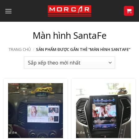
Bỏ
qua
nội
dung
Màn hình SantaFe
TRANG CHỦ
/
SẢN PHẨM ĐƯỢC GẮN THẺ “MÀN HÌNH SANTAFE”