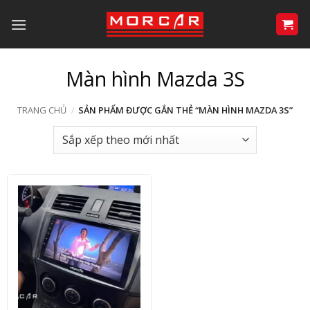
Bỏ
qua
nội
dung
Màn hình Mazda 3S
TRANG CHỦ
/
SẢN PHẨM ĐƯỢC GẮN THẺ “MÀN HÌNH MAZDA 3S”