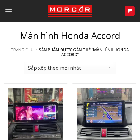
Bỏ
qua
nội
dung
Màn hình Honda Accord
TRANG CHỦ
/
SẢN PHẨM ĐƯỢC GẮN THẺ “MÀN HÌNH HONDA
ACCORD”