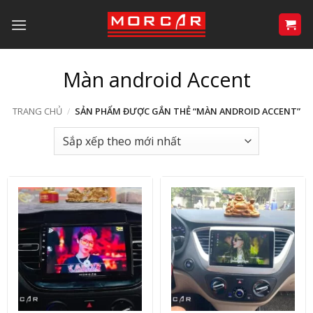
Bỏ
qua
nội
dung
Màn android Accent
TRANG CHỦ
/
SẢN PHẨM ĐƯỢC GẮN THẺ “MÀN ANDROID ACCENT”