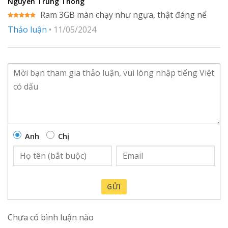
Nguyen Trung Thông
Ram 3GB màn chạy như ngựa, thật đáng nể
Được xếp
Thảo luận
•
11/05/2024
hạng
5
5
sao
Anh
Chị
GỬI
Chưa có bình luận nào