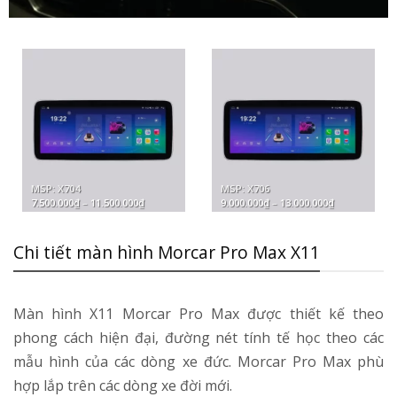
MSP: X704
MSP: X706
Khoảng
Khoảng
7.500.000
₫
–
11.500.000
₫
9.000.000
₫
–
13.000.000
₫
giá:
giá:
từ
từ
7.500.000₫
9.000.000₫
đến
đến
Chi tiết màn hình Morcar Pro Max X11
11.500.000₫
13.000.000₫
Màn hình X11 Morcar Pro Max được thiết kế theo
phong cách hiện đại, đường nét tính tế học theo các
mẫu hình của các dòng xe đức. Morcar Pro Max phù
hợp lắp trên các dòng xe đời mới.