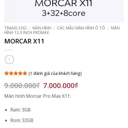
TRANG CHỦ
/
MÀN HÌNH
/
CÁC MẪU MÀN HÌNH Ô TÔ
/
MÀN
HÌNH 12.3 INCH PROMAX
MORCAR X11
(
1
đánh giá của khách hàng)
5
1
trên 5
Giá
Giá
9.000.000
7.000.000
₫
₫
dựa trên
đánh giá
gốc
hiện
Màn hình Morcar Pro Max X11:
là:
tại
9.000.000₫.
là:
Ram: 3GB
7.000.000₫.
Rom: 32GB