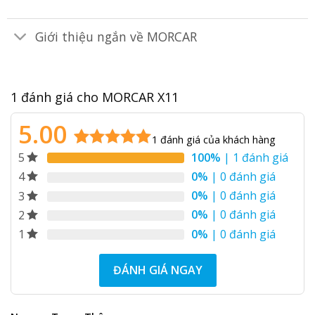
Giới thiệu ngắn về MORCAR
1 đánh giá cho
MORCAR X11
5.00
1
đánh giá của khách hàng
100%
| 1 đánh giá
5
5.00
1
trên 5
dựa trên
0%
| 0 đánh giá
4
đánh giá
0%
| 0 đánh giá
3
0%
| 0 đánh giá
2
0%
| 0 đánh giá
1
ĐÁNH GIÁ NGAY