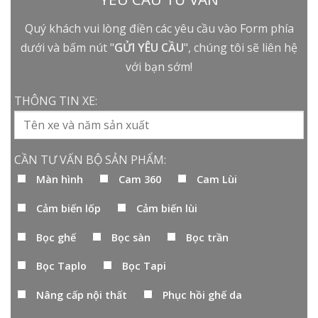
Quý khách vui lòng điền các yêu cầu vào Form phía
dưới và bấm nút "
GỬI YÊU CẦU
", chúng tôi sẽ liên hệ
với bạn sớm!
THÔNG TIN XE:
CẦN TƯ VẤN BỘ SẢN PHẨM:
Màn hình
Cam 360
Cam Lùi
Cảm biến lốp
Cảm biến lùi
Bọc ghế
Bọc sàn
Bọc trần
Bọc Taplo
Bọc Tapi
Nâng cấp nội thất
Phục hồi ghế da