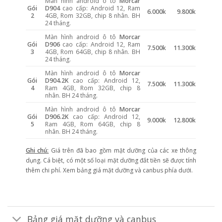
Màn hình android ô tô
Morcar
Gói
D904
cao cấp: Android 12, Ram
6.000k
9.800k
2
4GB, Rom 32GB, chip 8 nhân. BH
24 tháng.
Màn hình android ô tô
Morcar
Gói
D906
cao cấp: Android 12, Ram
7.500k
11.300k
3
4GB, Rom 64GB, chip 8 nhân. BH
24 tháng.
Màn hình android ô tô
Morcar
Gói
D904.2K
cao cấp: Android 12,
7.500k
11.300k
4
Ram 4GB, Rom 32GB, chip 8
nhân. BH 24 tháng.
Màn hình android ô tô
Morcar
Gói
D906.2K
cao cấp: Android 12,
9.000k
12.800k
5
Ram 4GB, Rom 64GB, chip 8
nhân. BH 24 tháng.
Ghi chú:
Giá trên đã bao gồm mặt dưỡng của các xe thông
dụng. Cá biệt, có một số loại mặt dưỡng đắt tiền sẽ được tính
thêm chi phí. Xem bảng giá mặt dưỡng và canbus phía dưới.
Bảng giá mặt dưỡng và canbus