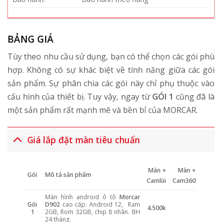
BẢNG GIÁ
Tùy theo nhu cầu sử dụng, bạn có thể chọn các gói phù
hợp. Không có sự khác biệt về tính năng giữa các gói
sản phẩm. Sự phân chia các gói này chỉ phụ thuộc vào
cấu hình của thiết bị. Tuy vậy, ngay từ
GÓI 1
cũng đã là
một sản phẩm rất mạnh mẽ và bền bỉ của MORCAR.
Giá lắp đặt màn tiêu chuẩn
Màn +
Màn +
Gói
Mô tả sản phẩm
Camlùi
Cam360
Màn hình android ô tô
Morcar
Gói
D902
cao cấp: Android 12, Ram
4.500k
1
2GB, Rom 32GB, chip 8 nhân. BH
24 tháng.