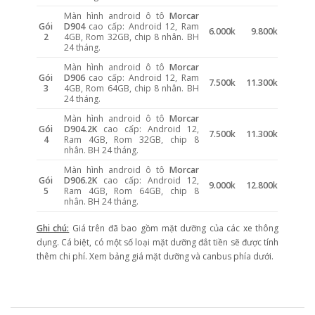
Màn hình android ô tô
Morcar
Gói
D904
cao cấp: Android 12, Ram
6.000k
9.800k
2
4GB, Rom 32GB, chip 8 nhân. BH
24 tháng.
Màn hình android ô tô
Morcar
Gói
D906
cao cấp: Android 12, Ram
7.500k
11.300k
3
4GB, Rom 64GB, chip 8 nhân. BH
24 tháng.
Màn hình android ô tô
Morcar
Gói
D904.2K
cao cấp: Android 12,
7.500k
11.300k
4
Ram 4GB, Rom 32GB, chip 8
nhân. BH 24 tháng.
Màn hình android ô tô
Morcar
Gói
D906.2K
cao cấp: Android 12,
9.000k
12.800k
5
Ram 4GB, Rom 64GB, chip 8
nhân. BH 24 tháng.
Ghi chú:
Giá trên đã bao gồm mặt dưỡng của các xe thông
dụng. Cá biệt, có một số loại mặt dưỡng đắt tiền sẽ được tính
thêm chi phí. Xem bảng giá mặt dưỡng và canbus phía dưới.