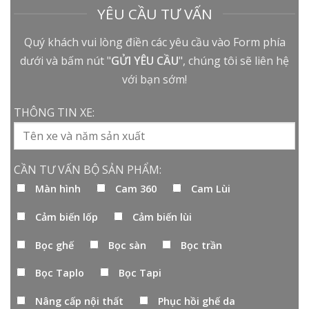
YÊU CẦU TƯ VẤN
Quý khách vui lòng điền các yêu cầu vào Form phía
dưới và bấm nút "
GỬI YÊU CẦU
", chúng tôi sẽ liên hệ
với bạn sớm!
THÔNG TIN XE:
CẦN TƯ VẤN BỘ SẢN PHẨM:
Màn hình
Cam 360
Cam Lùi
Cảm biến lốp
Cảm biến lùi
Bọc ghế
Bọc sàn
Bọc trần
Bọc Taplo
Bọc Tapi
Nâng cấp nội thất
Phục hồi ghế da