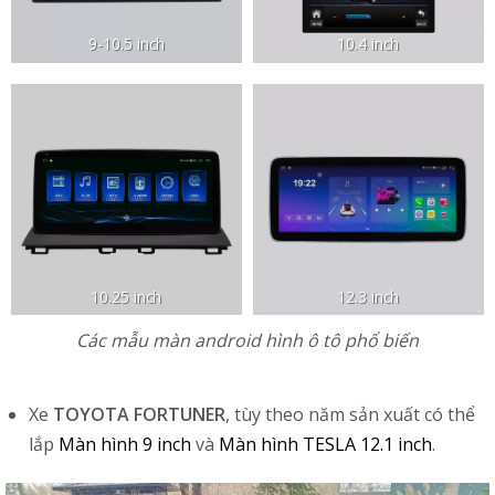
9-10.5 inch
10.4 inch
10.25 inch
12.3 inch
Các mẫu màn android hình ô tô phổ biến
Xe
TOYOTA FORTUNER
, tùy theo năm sản xuất có thể
lắp
Màn hình 9 inch
và
Màn hình TESLA 12.1 inch
.