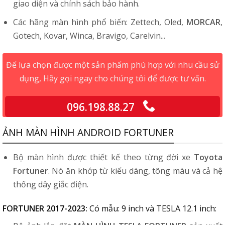
giao diện và chính sách bảo hành.
Các hãng màn hình phổ biến: Zettech, Oled,
MORCAR
,
Gotech, Kovar, Winca, Bravigo, Carelvin...
Để lựa chọn được một sản phẩm phù hợp với nhu cầu sử
dụng, Hãy gọi ngay cho chúng tôi để được tư vấn.
096.198.88.27
ẢNH MÀN HÌNH ANDROID FORTUNER
Bộ màn hình được thiết kế theo từng đời xe
Toyota
Fortuner
. Nó ăn khớp từ kiểu dáng, tông màu và cả hệ
thống dây giắc điện.
FORTUNER 2017-2023:
Có mẫu: 9 inch và TESLA 12.1 inch: