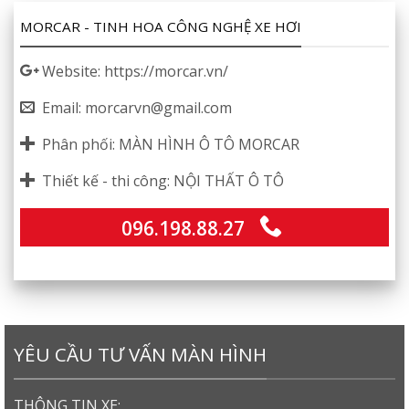
MORCAR - TINH HOA CÔNG NGHỆ XE HƠI
Website: https://morcar.vn/
Email: morcarvn@gmail.com
Phân phối: MÀN HÌNH Ô TÔ MORCAR
Thiết kế - thi công: NỘI THẤT Ô TÔ
096.198.88.27
YÊU CẦU TƯ VẤN MÀN HÌNH
THÔNG TIN XE: