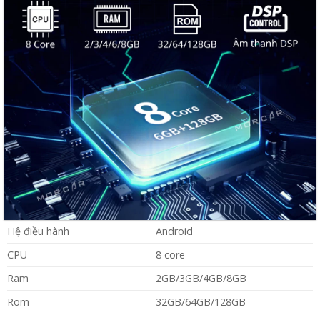
Hệ điều hành
Android
CPU
8 core
Ram
2GB/3GB/4GB/8GB
Rom
32GB/64GB/128GB