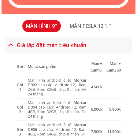
MÀN HÌNH 9''
MÀN TESLA 12.1 ''
Giá lắp đặt màn tiêu chuẩn
Màn +
Màn +
Gói
Mô tả sản phẩm
Camlùi
Cam360
Màn hình android ô tô
Morcar
Gói
D902
cao cấp: Android 12, Ram
4.500k
1
2GB, Rom 32GB, chip 8 nhân. BH
24 tháng.
Màn hình android ô tô
Morcar
Gói
D904
cao cấp: Android 12, Ram
6.000k
9.800k
2
4GB, Rom 32GB, chip 8 nhân. BH
24 tháng.
Màn hình android ô tô
Morcar
Gói
D906
cao cấp: Android 12, Ram
7.500k
11.300k
3
4GB, Rom 64GB, chip 8 nhân. BH