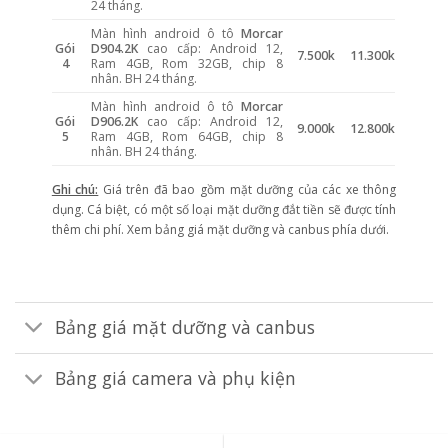
24 tháng.
Màn hình android ô tô
Morcar
Gói
D904.2K
cao cấp: Android 12,
7.500k
11.300k
4
Ram 4GB, Rom 32GB, chip 8
nhân. BH 24 tháng.
Màn hình android ô tô
Morcar
Gói
D906.2K
cao cấp: Android 12,
9.000k
12.800k
5
Ram 4GB, Rom 64GB, chip 8
nhân. BH 24 tháng.
Ghi chú:
Giá trên đã bao gồm mặt dưỡng của các xe thông
dụng. Cá biệt, có một số loại mặt dưỡng đắt tiền sẽ được tính
thêm chi phí. Xem bảng giá mặt dưỡng và canbus phía dưới.
Bảng giá mặt dưỡng và canbus
Bảng giá camera và phụ kiện