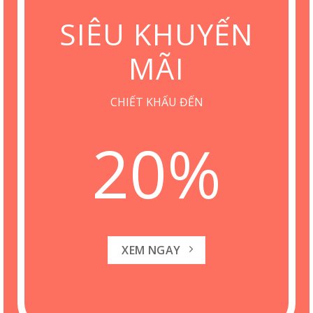
SIÊU KHUYẾN
MÃI
CHIẾT KHẤU ĐẾN
20
%
XEM NGAY