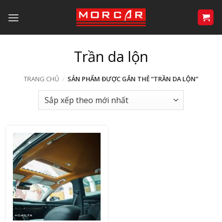
Bỏ
qua
nội
dung
Trần da lộn
TRANG CHỦ
/
SẢN PHẨM ĐƯỢC GẮN THẺ “TRẦN DA LỘN”