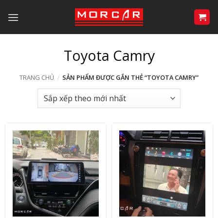
Bỏ
qua
nội
dung
Toyota Camry
TRANG CHỦ
/
SẢN PHẨM ĐƯỢC GẮN THẺ “TOYOTA CAMRY”