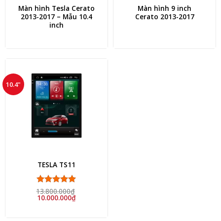
Màn hình Tesla Cerato
Màn hình 9 inch
2013-2017 – Mẫu 10.4
Cerato 2013-2017
inch
10.4"
TESLA TS11
13.800.000
Được xếp
₫
Giá
Giá
10.000.000
₫
hạng
5
5
gốc
hiện
sao
là:
tại
13.800.000₫.
là: