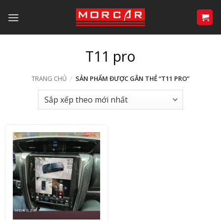
Bỏ
qua
nội
dung
T11 pro
TRANG CHỦ
/
SẢN PHẨM ĐƯỢC GẮN THẺ “T11 PRO”