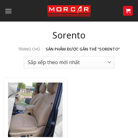
Bỏ
qua
nội
dung
Sorento
TRANG CHỦ
/
SẢN PHẨM ĐƯỢC GẮN THẺ “SORENTO”