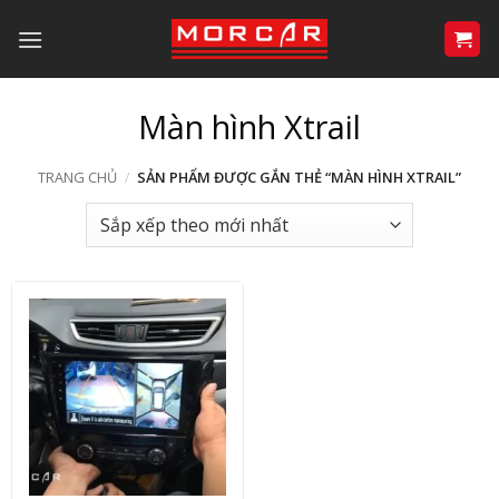
Bỏ
qua
nội
dung
Màn hình Xtrail
TRANG CHỦ
/
SẢN PHẨM ĐƯỢC GẮN THẺ “MÀN HÌNH XTRAIL”