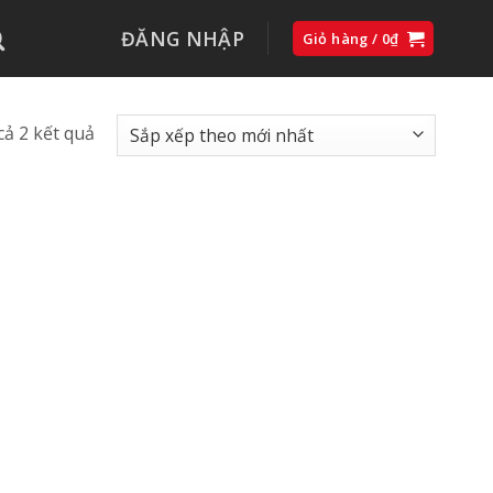
ĐĂNG NHẬP
Giỏ hàng /
0
₫
Đã
 cả 2 kết quả
sắp
xếp
theo
mới
nhất