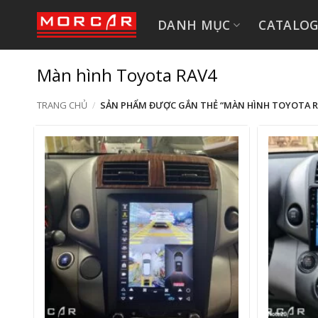
Bỏ
DANH MỤC
CATALO
qua
nội
dung
Màn hình Toyota RAV4
TRANG CHỦ
/
SẢN PHẨM ĐƯỢC GẮN THẺ “MÀN HÌNH TOYOTA R
+
+