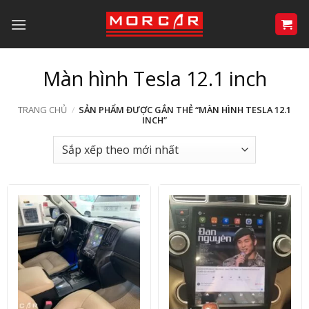
Bỏ
qua
nội
dung
Màn hình Tesla 12.1 inch
TRANG CHỦ
/
SẢN PHẨM ĐƯỢC GẮN THẺ “MÀN HÌNH TESLA 12.1
INCH”