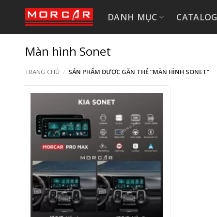
Bỏ
DANH MỤC
CATALO
qua
nội
dung
Màn hình Sonet
TRANG CHỦ
/
SẢN PHẨM ĐƯỢC GẮN THẺ “MÀN HÌNH SONET”
+